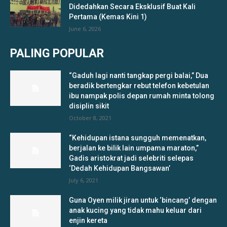
Didedahkan Secara Eksklusif Buat Kali
Pertama (Kemas Kini 1)
June 6, 2026
PALING POPULAR
“Gaduh lagi nanti tangkap pergi balai,” Dua
beradik bertengkar rebut telefon kebetulan
ibu nampak polis depan rumah minta tolong
disiplin sikit
October 8, 2021
“Kehidupan istana sungguh memenatkan,
berjalan ke bilik lain umpama maraton,”
Gadis aristokrat jadi selebriti selepas
‘Dedah Kehidupan Bangsawan’
July 6, 2021
Guna Oyen milik jiran untuk ‘bincang’ dengan
anak kucing yang tidak mahu keluar dari
enjin kereta