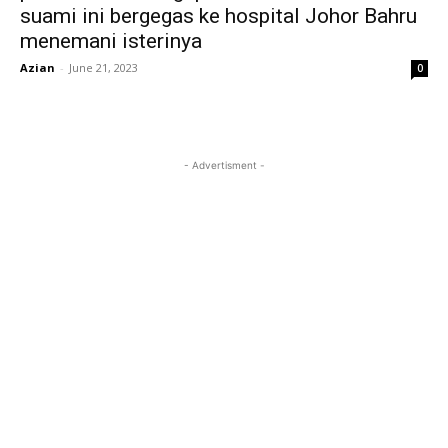
suami ini bergegas ke hospital Johor Bahru
menemani isterinya
Azian
-
June 21, 2023
0
- Advertisment -