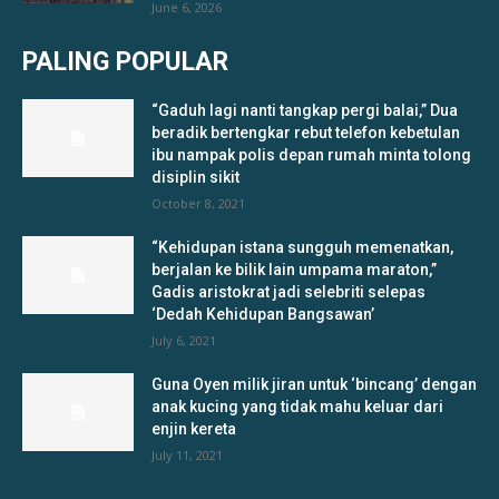
June 6, 2026
PALING POPULAR
“Gaduh lagi nanti tangkap pergi balai,” Dua
beradik bertengkar rebut telefon kebetulan
ibu nampak polis depan rumah minta tolong
disiplin sikit
October 8, 2021
“Kehidupan istana sungguh memenatkan,
berjalan ke bilik lain umpama maraton,”
Gadis aristokrat jadi selebriti selepas
‘Dedah Kehidupan Bangsawan’
July 6, 2021
Guna Oyen milik jiran untuk ‘bincang’ dengan
anak kucing yang tidak mahu keluar dari
enjin kereta
July 11, 2021