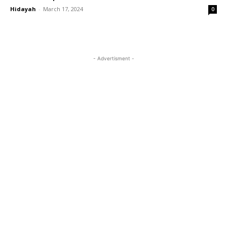
Hidayah
-
March 17, 2024
0
- Advertisment -