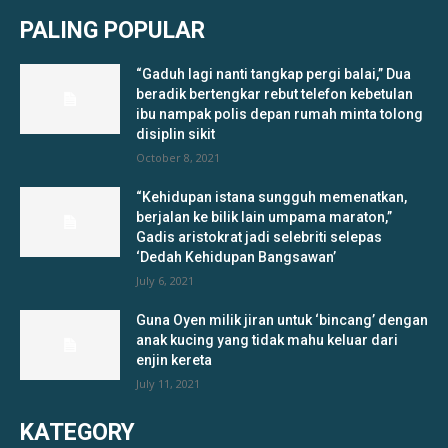
PALING POPULAR
“Gaduh lagi nanti tangkap pergi balai,” Dua
beradik bertengkar rebut telefon kebetulan
ibu nampak polis depan rumah minta tolong
disiplin sikit
October 8, 2021
“Kehidupan istana sungguh memenatkan,
berjalan ke bilik lain umpama maraton,”
Gadis aristokrat jadi selebriti selepas
‘Dedah Kehidupan Bangsawan’
July 6, 2021
Guna Oyen milik jiran untuk ‘bincang’ dengan
anak kucing yang tidak mahu keluar dari
enjin kereta
July 11, 2021
KATEGORY