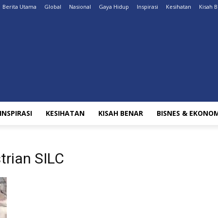
Berita Utama
Global
Nasional
Gaya Hidup
Inspirasi
Kesihatan
Kisah 
INSPIRASI
KESIHATAN
KISAH BENAR
BISNES & EKONOM
trian SILC