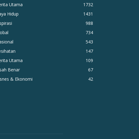
erita Utama
1732
aya Hidup
1431
spirasi
988
obal
734
asional
543
esihatan
147
erita Utama
109
isah Benar
67
isnes & Ekonomi
42