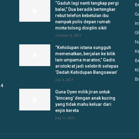
“Gaduh lagi nanti tangkap pergi
B
balai,” Dua beradik bertengkar
G
rebut telefon kebetulan ibu
nampak polis depan rumah
In
minta tolong disiplin sikit
Gl
October 8, 2021
N
“Kehidupan istana sungguh
K
memenatkan, berjalan ke bilik
lain umpama maraton,” Gadis
B
aristokrat jadi selebriti selepas
K
‘Dedah Kehidupan Bangsawan’
B
July 6, 2021
 4
Guna Oyen milik jiran untuk
‘bincang’ dengan anak kucing
yang tidak mahu keluar dari
enjin kereta
July 11, 2021