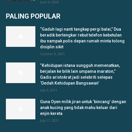
June 6, 2026
PALING POPULAR
“Gaduh lagi nanti tangkap pergi balai,” Dua
beradik bertengkar rebut telefon kebetulan
ibu nampak polis depan rumah minta tolong
disiplin sikit
October 8, 2021
“Kehidupan istana sungguh memenatkan,
berjalan ke bilik lain umpama maraton,”
Gadis aristokrat jadi selebriti selepas
‘Dedah Kehidupan Bangsawan’
July 6, 2021
Guna Oyen milik jiran untuk ‘bincang’ dengan
anak kucing yang tidak mahu keluar dari
enjin kereta
July 11, 2021