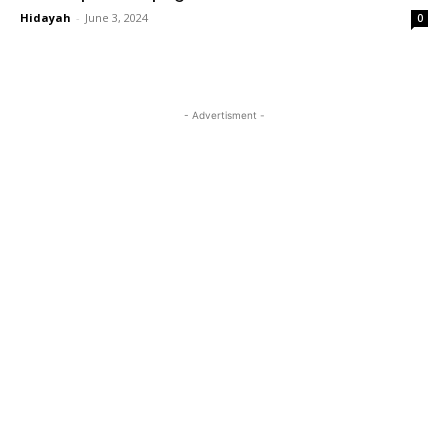
Hidayah
-
June 3, 2024
0
- Advertisment -