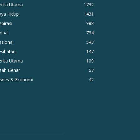
erita Utama
1732
aya Hidup
1431
spirasi
988
obal
734
asional
543
esihatan
147
erita Utama
109
isah Benar
67
isnes & Ekonomi
42