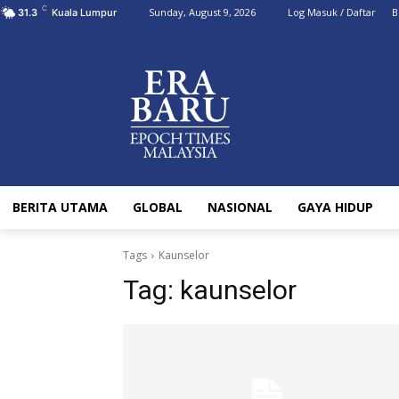
C
Sunday, August 9, 2026
Log Masuk / Daftar
B
31.3
Kuala Lumpur
BERITA UTAMA
GLOBAL
NASIONAL
GAYA HIDUP
Tags
Kaunselor
Tag:
kaunselor