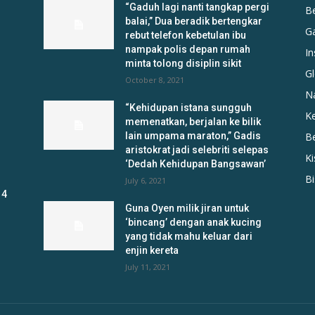
“Gaduh lagi nanti tangkap pergi
B
balai,” Dua beradik bertengkar
G
rebut telefon kebetulan ibu
nampak polis depan rumah
In
minta tolong disiplin sikit
Gl
October 8, 2021
N
“Kehidupan istana sungguh
K
memenatkan, berjalan ke bilik
lain umpama maraton,” Gadis
B
aristokrat jadi selebriti selepas
K
‘Dedah Kehidupan Bangsawan’
B
July 6, 2021
 4
Guna Oyen milik jiran untuk
‘bincang’ dengan anak kucing
yang tidak mahu keluar dari
enjin kereta
July 11, 2021