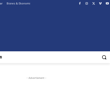
ar
Bisnes & Ekonomi
I
- Advertisment -