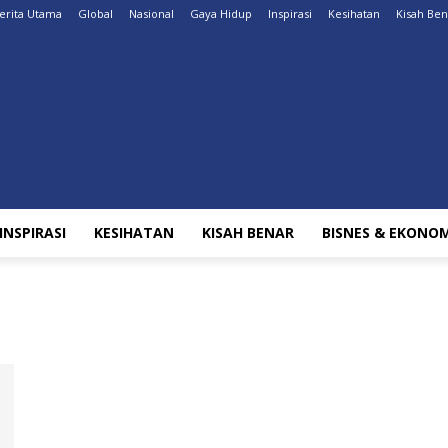
erita Utama
Global
Nasional
Gaya Hidup
Inspirasi
Kesihatan
Kisah Ben
INSPIRASI
KESIHATAN
KISAH BENAR
BISNES & EKONOM