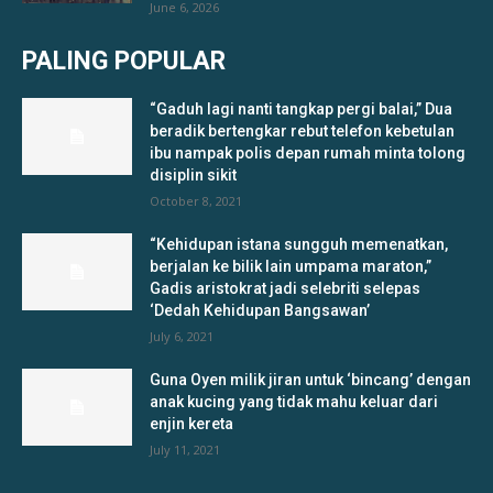
June 6, 2026
PALING POPULAR
“Gaduh lagi nanti tangkap pergi balai,” Dua
beradik bertengkar rebut telefon kebetulan
ibu nampak polis depan rumah minta tolong
disiplin sikit
October 8, 2021
“Kehidupan istana sungguh memenatkan,
berjalan ke bilik lain umpama maraton,”
Gadis aristokrat jadi selebriti selepas
‘Dedah Kehidupan Bangsawan’
July 6, 2021
Guna Oyen milik jiran untuk ‘bincang’ dengan
anak kucing yang tidak mahu keluar dari
enjin kereta
July 11, 2021