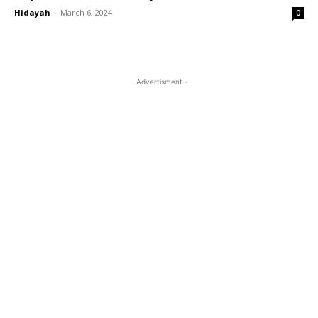
Hidayah
-
March 6, 2024
0
- Advertisment -