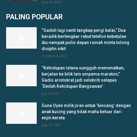
June 6, 2026
PALING POPULAR
“Gaduh lagi nanti tangkap pergi balai,” Dua
beradik bertengkar rebut telefon kebetulan
ibu nampak polis depan rumah minta tolong
disiplin sikit
October 8, 2021
“Kehidupan istana sungguh memenatkan,
berjalan ke bilik lain umpama maraton,”
Gadis aristokrat jadi selebriti selepas
‘Dedah Kehidupan Bangsawan’
July 6, 2021
Guna Oyen milik jiran untuk ‘bincang’ dengan
anak kucing yang tidak mahu keluar dari
enjin kereta
July 11, 2021