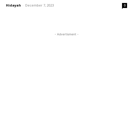
Hidayah
-
December 7, 2023
0
- Advertisment -