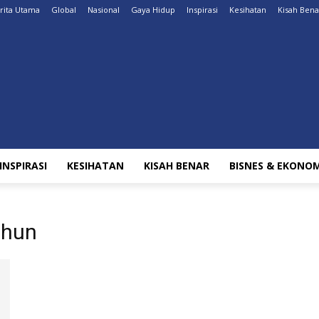
rita Utama
Global
Nasional
Gaya Hidup
Inspirasi
Kesihatan
Kisah Bena
INSPIRASI
KESIHATAN
KISAH BENAR
BISNES & EKONOM
ahun