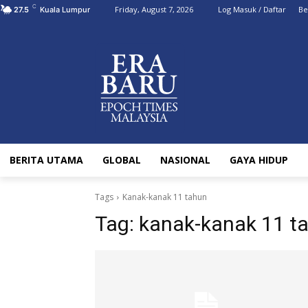
C
Friday, August 7, 2026
Log Masuk / Daftar
Be
27.5
Kuala Lumpur
BERITA UTAMA
GLOBAL
NASIONAL
GAYA HIDUP
Tags
Kanak-kanak 11 tahun
Tag:
kanak-kanak 11 t