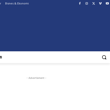
r
Bisnes & Ekonomi
I
- Advertisment -