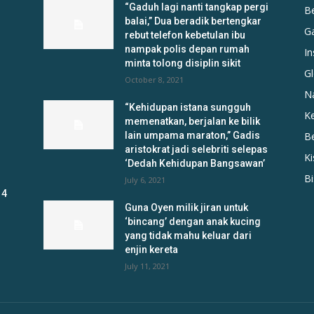
“Gaduh lagi nanti tangkap pergi
B
balai,” Dua beradik bertengkar
G
rebut telefon kebetulan ibu
nampak polis depan rumah
In
minta tolong disiplin sikit
Gl
October 8, 2021
N
“Kehidupan istana sungguh
K
memenatkan, berjalan ke bilik
lain umpama maraton,” Gadis
B
aristokrat jadi selebriti selepas
K
‘Dedah Kehidupan Bangsawan’
B
July 6, 2021
 4
Guna Oyen milik jiran untuk
‘bincang’ dengan anak kucing
yang tidak mahu keluar dari
enjin kereta
July 11, 2021