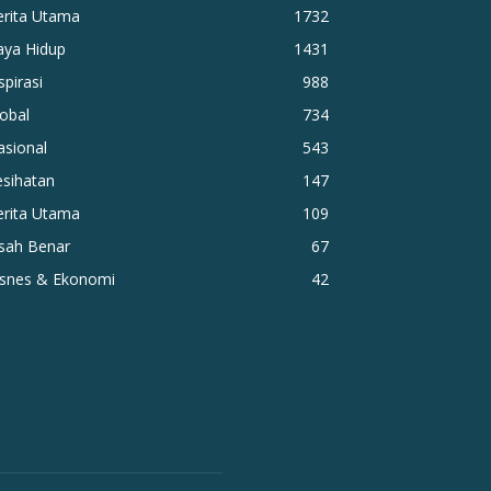
erita Utama
1732
aya Hidup
1431
spirasi
988
obal
734
asional
543
esihatan
147
erita Utama
109
isah Benar
67
isnes & Ekonomi
42