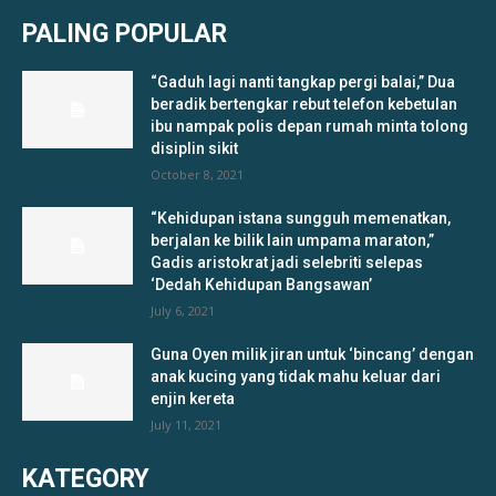
PALING POPULAR
“Gaduh lagi nanti tangkap pergi balai,” Dua
beradik bertengkar rebut telefon kebetulan
ibu nampak polis depan rumah minta tolong
disiplin sikit
October 8, 2021
“Kehidupan istana sungguh memenatkan,
berjalan ke bilik lain umpama maraton,”
Gadis aristokrat jadi selebriti selepas
‘Dedah Kehidupan Bangsawan’
July 6, 2021
Guna Oyen milik jiran untuk ‘bincang’ dengan
anak kucing yang tidak mahu keluar dari
enjin kereta
July 11, 2021
KATEGORY