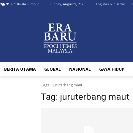
C
Sunday, August 9, 2026
Log Masuk / Daftar
B
31.3
Kuala Lumpur
BERITA UTAMA
GLOBAL
NASIONAL
GAYA HIDUP
Tags
Juruterbang maut
Tag:
juruterbang maut