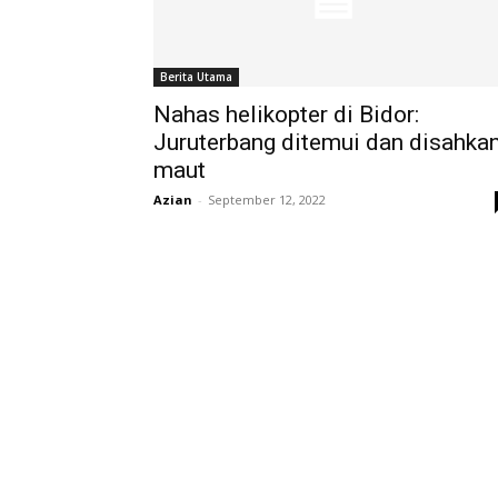
Berita Utama
Nahas helikopter di Bidor:
Juruterbang ditemui dan disahka
maut
Azian
-
September 12, 2022