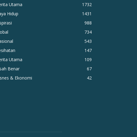
erita Utama
1732
aya Hidup
1431
spirasi
988
obal
734
asional
543
esihatan
147
erita Utama
109
isah Benar
67
isnes & Ekonomi
42