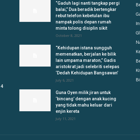
“Gaduh lagi nanti tangkap pergi
B
balai,” Dua beradik bertengkar
G
rebut telefon kebetulan ibu
nampak polis depan rumah
In
minta tolong disiplin sikit
Gl
October 8, 2021
N
“Kehidupan istana sungguh
K
memenatkan, berjalan ke bilik
lain umpama maraton,” Gadis
B
aristokrat jadi selebriti selepas
K
‘Dedah Kehidupan Bangsawan’
B
July 6, 2021
 4
Guna Oyen milik jiran untuk
‘bincang’ dengan anak kucing
yang tidak mahu keluar dari
enjin kereta
July 11, 2021