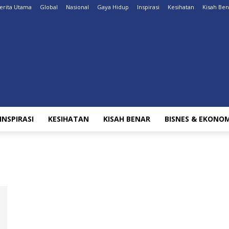
erita Utama
Global
Nasional
Gaya Hidup
Inspirasi
Kesihatan
Kisah Ben
INSPIRASI
KESIHATAN
KISAH BENAR
BISNES & EKONOM