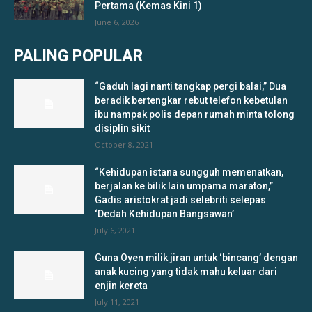
Pertama (Kemas Kini 1)
June 6, 2026
PALING POPULAR
“Gaduh lagi nanti tangkap pergi balai,” Dua
beradik bertengkar rebut telefon kebetulan
ibu nampak polis depan rumah minta tolong
disiplin sikit
October 8, 2021
“Kehidupan istana sungguh memenatkan,
berjalan ke bilik lain umpama maraton,”
Gadis aristokrat jadi selebriti selepas
‘Dedah Kehidupan Bangsawan’
July 6, 2021
Guna Oyen milik jiran untuk ‘bincang’ dengan
anak kucing yang tidak mahu keluar dari
enjin kereta
July 11, 2021