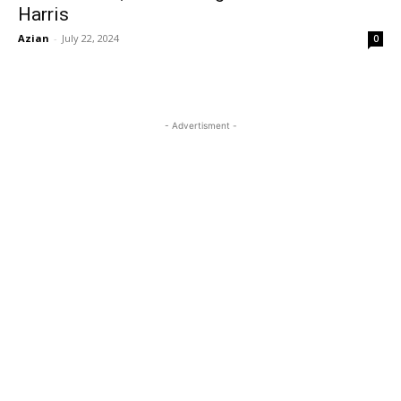
Harris
Azian
-
July 22, 2024
0
- Advertisment -