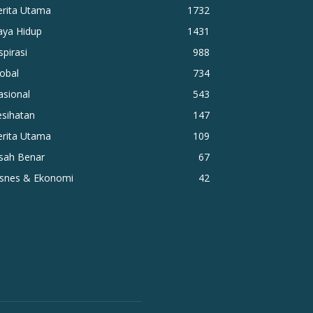
erita Utama
1732
aya Hidup
1431
spirasi
988
obal
734
asional
543
esihatan
147
erita Utama
109
isah Benar
67
isnes & Ekonomi
42