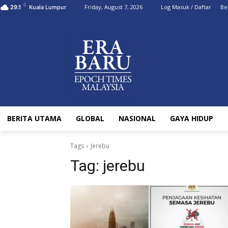
C
Friday, August 7, 2026
Log Masuk / Daftar
Be
29.1
Kuala Lumpur
BERITA UTAMA
GLOBAL
NASIONAL
GAYA HIDUP
Tags
Jerebu
Tag:
jerebu