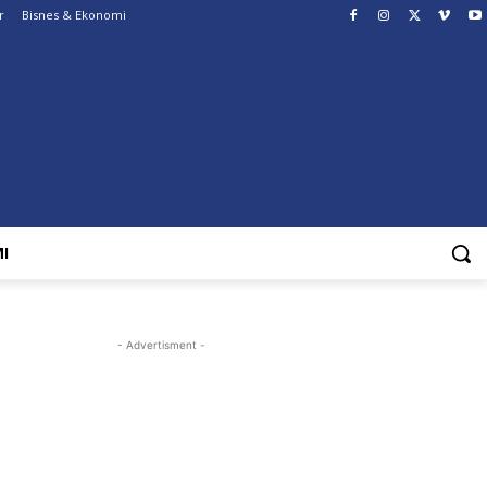
r
Bisnes & Ekonomi
I
- Advertisment -