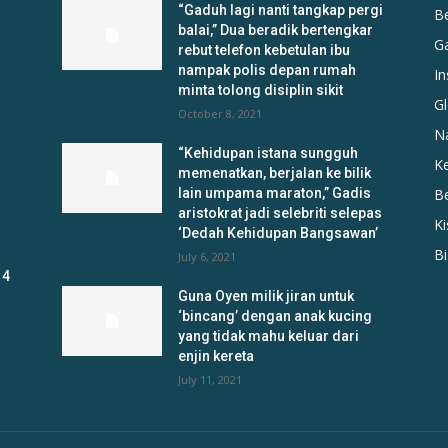
“Gaduh lagi nanti tangkap pergi
B
balai,” Dua beradik bertengkar
G
rebut telefon kebetulan ibu
nampak polis depan rumah
In
minta tolong disiplin sikit
Gl
October 8, 2021
N
“Kehidupan istana sungguh
K
memenatkan, berjalan ke bilik
lain umpama maraton,” Gadis
B
aristokrat jadi selebriti selepas
K
‘Dedah Kehidupan Bangsawan’
B
July 6, 2021
 4
Guna Oyen milik jiran untuk
‘bincang’ dengan anak kucing
yang tidak mahu keluar dari
enjin kereta
July 11, 2021