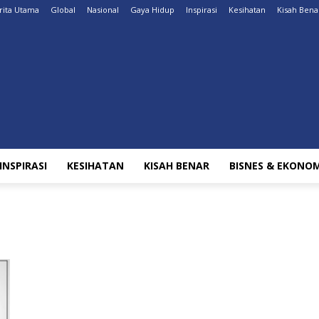
rita Utama
Global
Nasional
Gaya Hidup
Inspirasi
Kesihatan
Kisah Bena
INSPIRASI
KESIHATAN
KISAH BENAR
BISNES & EKONOM