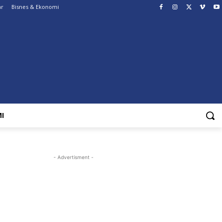
ar
Bisnes & Ekonomi
I
- Advertisment -