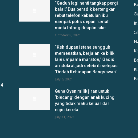
“Gaduh lagi nanti tangkap pergi
B
balai,” Dua beradik bertengkar
G
rebut telefon kebetulan ibu
nampak polis depan rumah
In
minta tolong disiplin sikit
Gl
October 8, 2021
N
“Kehidupan istana sungguh
K
memenatkan, berjalan ke bilik
lain umpama maraton,” Gadis
B
aristokrat jadi selebriti selepas
K
‘Dedah Kehidupan Bangsawan’
B
July 6, 2021
 4
Guna Oyen milik jiran untuk
‘bincang’ dengan anak kucing
yang tidak mahu keluar dari
enjin kereta
July 11, 2021