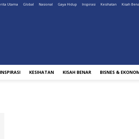
rita Utama
Global
Nasional
Gaya Hidup
Inspirasi
Kesihatan
Kisah Ben
INSPIRASI
KESIHATAN
KISAH BENAR
BISNES & EKONOM