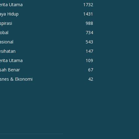
erita Utama
1732
aya Hidup
1431
spirasi
988
obal
734
asional
543
esihatan
147
erita Utama
109
isah Benar
67
isnes & Ekonomi
42