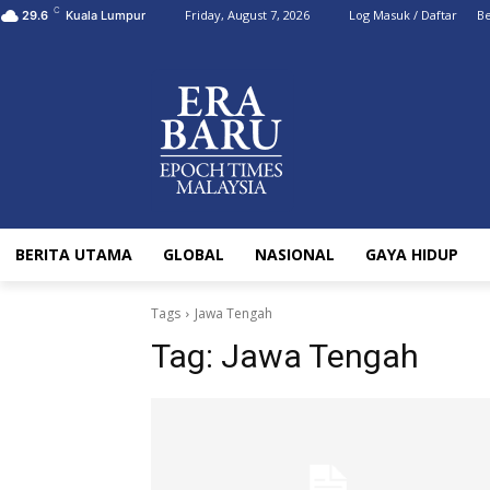
C
Friday, August 7, 2026
Log Masuk / Daftar
Be
29.6
Kuala Lumpur
BERITA UTAMA
GLOBAL
NASIONAL
GAYA HIDUP
Tags
Jawa Tengah
Tag:
Jawa Tengah