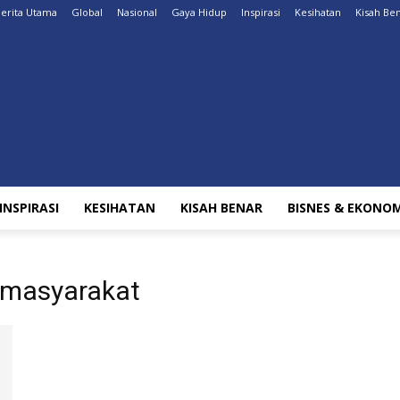
erita Utama
Global
Nasional
Gaya Hidup
Inspirasi
Kesihatan
Kisah Be
INSPIRASI
KESIHATAN
KISAH BENAR
BISNES & EKONOM
 masyarakat