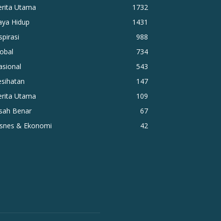
erita Utama
1732
aya Hidup
1431
spirasi
988
obal
734
asional
543
esihatan
147
erita Utama
109
isah Benar
67
isnes & Ekonomi
42