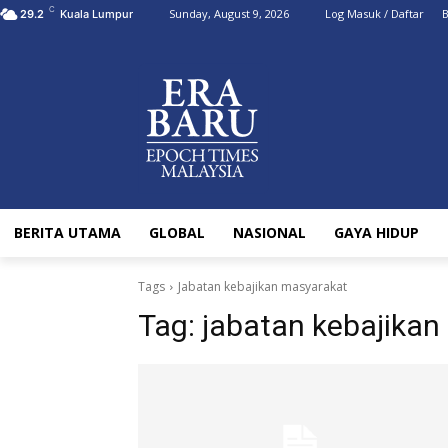
C
Sunday, August 9, 2026
Log Masuk / Daftar
B
29.2
Kuala Lumpur
BERITA UTAMA
GLOBAL
NASIONAL
GAYA HIDUP
Tags
Jabatan kebajikan masyarakat
Tag:
jabatan kebajikan