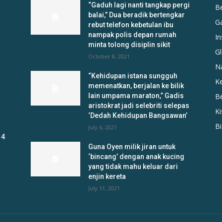
“Gaduh lagi nanti tangkap pergi
B
balai,” Dua beradik bertengkar
G
rebut telefon kebetulan ibu
nampak polis depan rumah
In
minta tolong disiplin sikit
Gl
October 8, 2021
N
“Kehidupan istana sungguh
K
memenatkan, berjalan ke bilik
lain umpama maraton,” Gadis
B
aristokrat jadi selebriti selepas
K
‘Dedah Kehidupan Bangsawan’
B
July 6, 2021
 4
Guna Oyen milik jiran untuk
‘bincang’ dengan anak kucing
yang tidak mahu keluar dari
enjin kereta
July 11, 2021