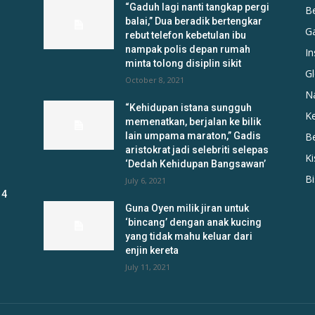
“Gaduh lagi nanti tangkap pergi
B
balai,” Dua beradik bertengkar
G
rebut telefon kebetulan ibu
nampak polis depan rumah
In
minta tolong disiplin sikit
Gl
October 8, 2021
N
“Kehidupan istana sungguh
K
memenatkan, berjalan ke bilik
lain umpama maraton,” Gadis
B
aristokrat jadi selebriti selepas
K
‘Dedah Kehidupan Bangsawan’
B
July 6, 2021
 4
Guna Oyen milik jiran untuk
‘bincang’ dengan anak kucing
yang tidak mahu keluar dari
enjin kereta
July 11, 2021