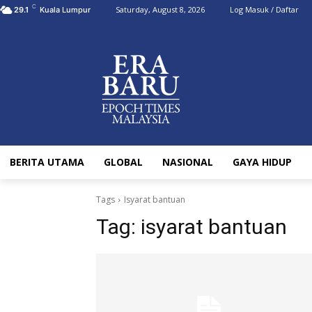
C
Saturday, August 8, 2026
Log Masuk / Daftar
29.1
Kuala Lumpur
BERITA UTAMA
GLOBAL
NASIONAL
GAYA HIDUP
Tags
Isyarat bantuan
Tag:
isyarat bantuan