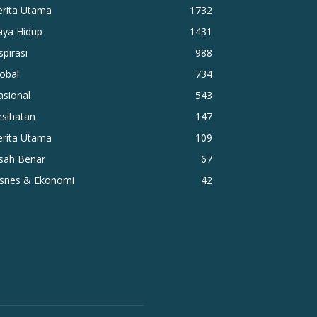
erita Utama
1732
aya Hidup
1431
spirasi
988
obal
734
asional
543
esihatan
147
erita Utama
109
isah Benar
67
isnes & Ekonomi
42