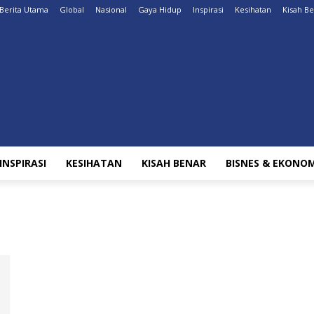
Berita Utama
Global
Nasional
Gaya Hidup
Inspirasi
Kesihatan
Kisah B
INSPIRASI
KESIHATAN
KISAH BENAR
BISNES & EKONOM