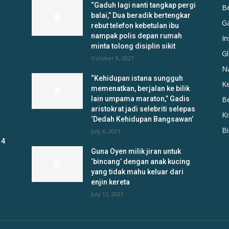
“Gaduh lagi nanti tangkap pergi
B
balai,” Dua beradik bertengkar
G
rebut telefon kebetulan ibu
nampak polis depan rumah
In
minta tolong disiplin sikit
Gl
October 8, 2021
N
“Kehidupan istana sungguh
K
memenatkan, berjalan ke bilik
lain umpama maraton,” Gadis
B
aristokrat jadi selebriti selepas
K
‘Dedah Kehidupan Bangsawan’
B
July 6, 2021
 4
Guna Oyen milik jiran untuk
‘bincang’ dengan anak kucing
yang tidak mahu keluar dari
enjin kereta
July 11, 2021