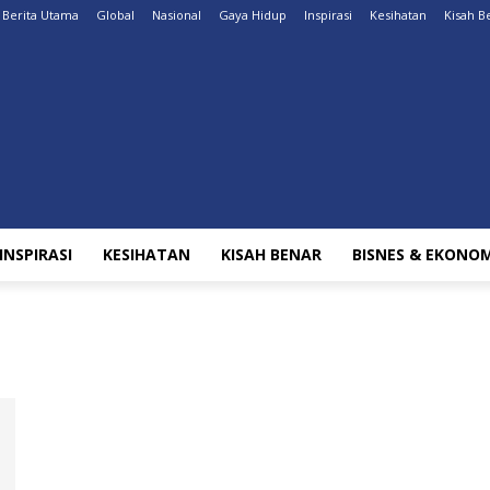
Berita Utama
Global
Nasional
Gaya Hidup
Inspirasi
Kesihatan
Kisah B
INSPIRASI
KESIHATAN
KISAH BENAR
BISNES & EKONOM