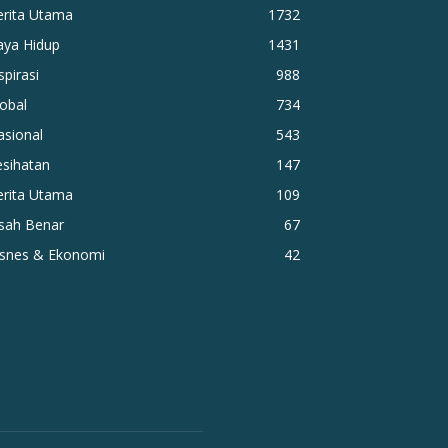
erita Utama
1732
aya Hidup
1431
spirasi
988
obal
734
asional
543
esihatan
147
erita Utama
109
isah Benar
67
isnes & Ekonomi
42