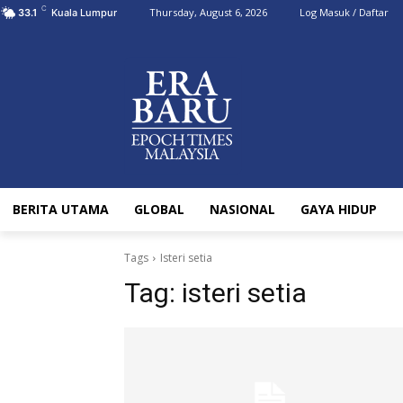
C
Thursday, August 6, 2026
Log Masuk / Daftar
33.1
Kuala Lumpur
BERITA UTAMA
GLOBAL
NASIONAL
GAYA HIDUP
Tags
Isteri setia
Tag:
isteri setia