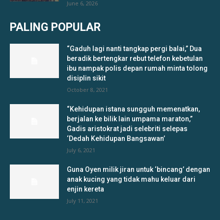
June 6, 2026
PALING POPULAR
“Gaduh lagi nanti tangkap pergi balai,” Dua
beradik bertengkar rebut telefon kebetulan
ibu nampak polis depan rumah minta tolong
disiplin sikit
October 8, 2021
“Kehidupan istana sungguh memenatkan,
berjalan ke bilik lain umpama maraton,”
Gadis aristokrat jadi selebriti selepas
‘Dedah Kehidupan Bangsawan’
July 6, 2021
Guna Oyen milik jiran untuk ‘bincang’ dengan
anak kucing yang tidak mahu keluar dari
enjin kereta
July 11, 2021