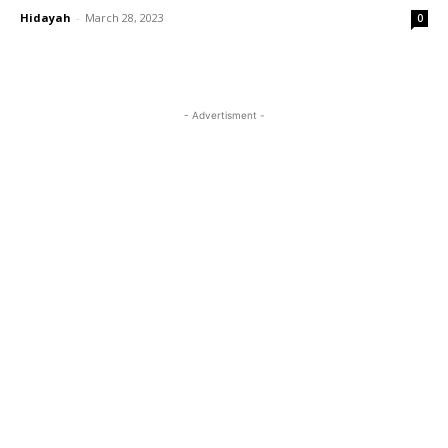
Hidayah
-
March 28, 2023
0
- Advertisment -