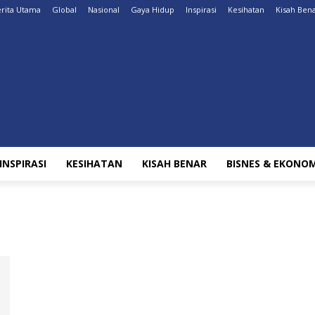
rita Utama
Global
Nasional
Gaya Hidup
Inspirasi
Kesihatan
Kisah Ben
INSPIRASI
KESIHATAN
KISAH BENAR
BISNES & EKONOM