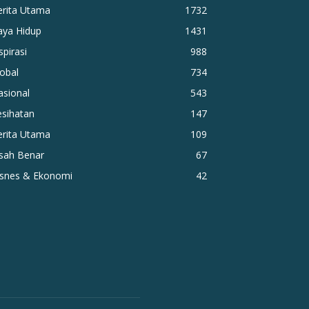
erita Utama
1732
aya Hidup
1431
spirasi
988
obal
734
asional
543
esihatan
147
erita Utama
109
isah Benar
67
isnes & Ekonomi
42