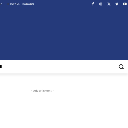
ar
Bisnes & Ekonomi
I
- Advertisment -