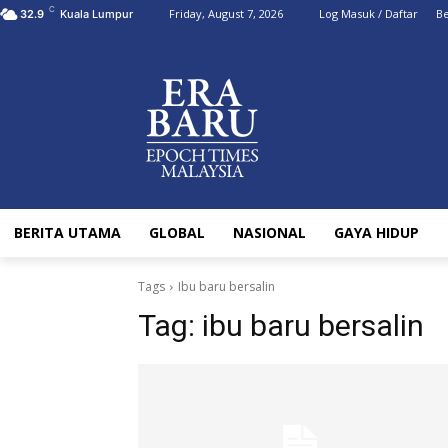
C
Friday, August 7, 2026
Log Masuk / Daftar
Be
32.9
Kuala Lumpur
BERITA UTAMA
GLOBAL
NASIONAL
GAYA HIDUP
Tags
Ibu baru bersalin
Tag:
ibu baru bersalin