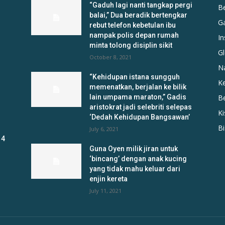
“Gaduh lagi nanti tangkap pergi
B
balai,” Dua beradik bertengkar
G
rebut telefon kebetulan ibu
nampak polis depan rumah
In
minta tolong disiplin sikit
Gl
October 8, 2021
N
“Kehidupan istana sungguh
K
memenatkan, berjalan ke bilik
lain umpama maraton,” Gadis
B
aristokrat jadi selebriti selepas
K
‘Dedah Kehidupan Bangsawan’
B
July 6, 2021
 4
Guna Oyen milik jiran untuk
‘bincang’ dengan anak kucing
yang tidak mahu keluar dari
enjin kereta
July 11, 2021