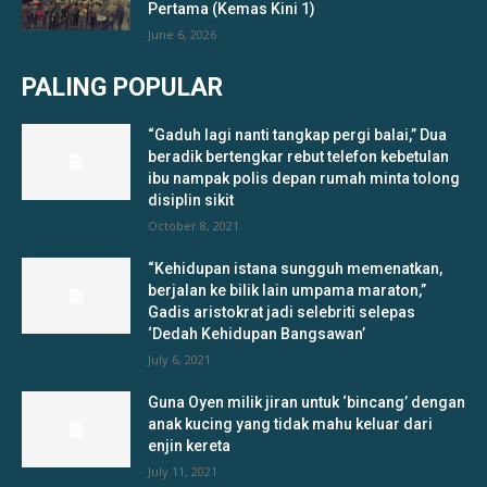
Pertama (Kemas Kini 1)
June 6, 2026
PALING POPULAR
“Gaduh lagi nanti tangkap pergi balai,” Dua
beradik bertengkar rebut telefon kebetulan
ibu nampak polis depan rumah minta tolong
disiplin sikit
October 8, 2021
“Kehidupan istana sungguh memenatkan,
berjalan ke bilik lain umpama maraton,”
Gadis aristokrat jadi selebriti selepas
‘Dedah Kehidupan Bangsawan’
July 6, 2021
Guna Oyen milik jiran untuk ‘bincang’ dengan
anak kucing yang tidak mahu keluar dari
enjin kereta
July 11, 2021