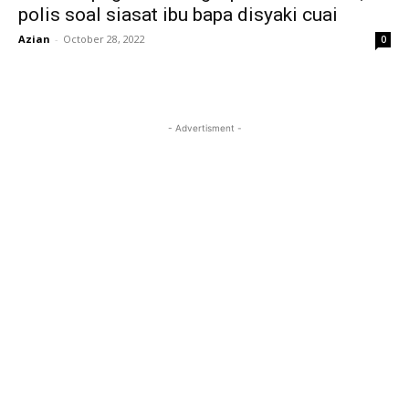
polis soal siasat ibu bapa disyaki cuai
Azian
-
October 28, 2022
0
- Advertisment -