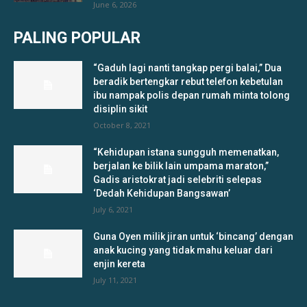
June 6, 2026
PALING POPULAR
“Gaduh lagi nanti tangkap pergi balai,” Dua
beradik bertengkar rebut telefon kebetulan
ibu nampak polis depan rumah minta tolong
disiplin sikit
October 8, 2021
“Kehidupan istana sungguh memenatkan,
berjalan ke bilik lain umpama maraton,”
Gadis aristokrat jadi selebriti selepas
‘Dedah Kehidupan Bangsawan’
July 6, 2021
Guna Oyen milik jiran untuk ‘bincang’ dengan
anak kucing yang tidak mahu keluar dari
enjin kereta
July 11, 2021