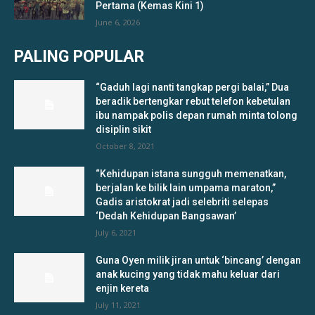
Pertama (Kemas Kini 1)
June 6, 2026
PALING POPULAR
“Gaduh lagi nanti tangkap pergi balai,” Dua
beradik bertengkar rebut telefon kebetulan
ibu nampak polis depan rumah minta tolong
disiplin sikit
October 8, 2021
“Kehidupan istana sungguh memenatkan,
berjalan ke bilik lain umpama maraton,”
Gadis aristokrat jadi selebriti selepas
‘Dedah Kehidupan Bangsawan’
July 6, 2021
Guna Oyen milik jiran untuk ‘bincang’ dengan
anak kucing yang tidak mahu keluar dari
enjin kereta
July 11, 2021