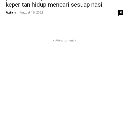
keperitan hidup mencari sesuap nasi
Azian
-
August 16, 2022
0
- Advertisment -