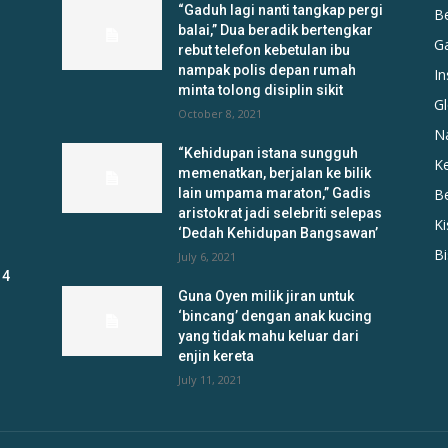
“Gaduh lagi nanti tangkap pergi
B
balai,” Dua beradik bertengkar
G
rebut telefon kebetulan ibu
nampak polis depan rumah
In
minta tolong disiplin sikit
Gl
October 8, 2021
N
“Kehidupan istana sungguh
K
memenatkan, berjalan ke bilik
lain umpama maraton,” Gadis
B
aristokrat jadi selebriti selepas
K
‘Dedah Kehidupan Bangsawan’
B
July 6, 2021
 4
Guna Oyen milik jiran untuk
‘bincang’ dengan anak kucing
yang tidak mahu keluar dari
enjin kereta
July 11, 2021