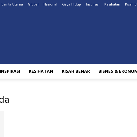
Berita Utama
Global
Nasional
Gaya Hidup
Inspirasi
Kesihatan
Kisah 
INSPIRASI
KESIHATAN
KISAH BENAR
BISNES & EKONOM
ida