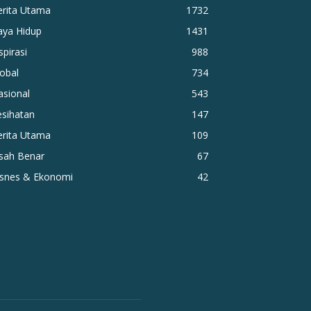
erita Utama
1732
aya Hidup
1431
spirasi
988
obal
734
asional
543
esihatan
147
erita Utama
109
isah Benar
67
isnes & Ekonomi
42