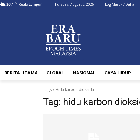
C
Thursday, August 6, 2026
Log Masuk / Daftar
26.4
Kuala Lumpur
BERITA UTAMA
GLOBAL
NASIONAL
GAYA HIDUP
Tags
Hidu karbon dioksida
Tag:
hidu karbon dioks