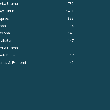
erita Utama
1732
aya Hidup
1431
spirasi
988
obal
734
asional
543
esihatan
147
erita Utama
109
isah Benar
67
isnes & Ekonomi
42