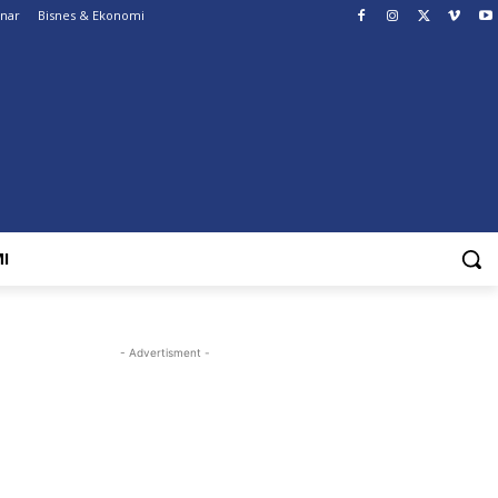
enar
Bisnes & Ekonomi
I
- Advertisment -