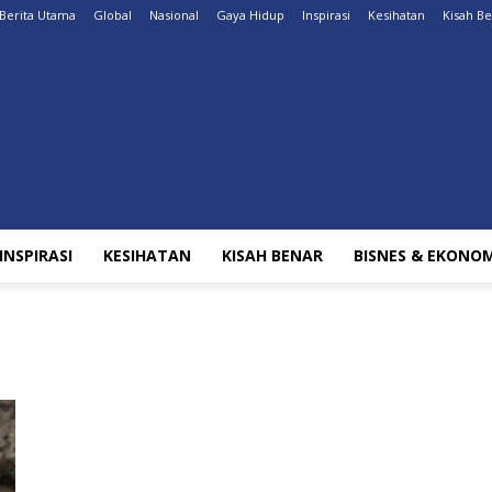
Berita Utama
Global
Nasional
Gaya Hidup
Inspirasi
Kesihatan
Kisah B
INSPIRASI
KESIHATAN
KISAH BENAR
BISNES & EKONOM