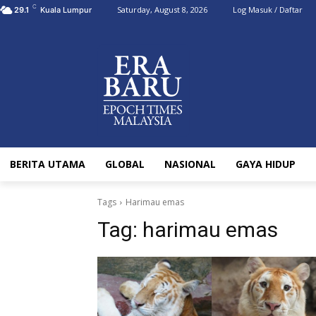
C
Saturday, August 8, 2026
Log Masuk / Daftar
29.1
Kuala Lumpur
BERITA UTAMA
GLOBAL
NASIONAL
GAYA HIDUP
Tags
Harimau emas
Tag:
harimau emas