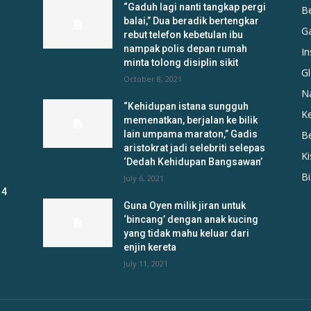
“Gaduh lagi nanti tangkap pergi
B
balai,” Dua beradik bertengkar
G
rebut telefon kebetulan ibu
nampak polis depan rumah
In
minta tolong disiplin sikit
Gl
October 8, 2021
N
“Kehidupan istana sungguh
K
memenatkan, berjalan ke bilik
lain umpama maraton,” Gadis
B
aristokrat jadi selebriti selepas
K
‘Dedah Kehidupan Bangsawan’
B
July 6, 2021
 4
Guna Oyen milik jiran untuk
‘bincang’ dengan anak kucing
yang tidak mahu keluar dari
enjin kereta
July 11, 2021