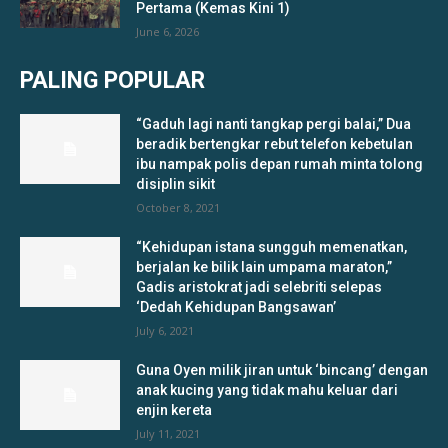
Pertama (Kemas Kini 1)
June 6, 2026
PALING POPULAR
“Gaduh lagi nanti tangkap pergi balai,” Dua
beradik bertengkar rebut telefon kebetulan
ibu nampak polis depan rumah minta tolong
disiplin sikit
October 8, 2021
“Kehidupan istana sungguh memenatkan,
berjalan ke bilik lain umpama maraton,”
Gadis aristokrat jadi selebriti selepas
‘Dedah Kehidupan Bangsawan’
July 6, 2021
Guna Oyen milik jiran untuk ‘bincang’ dengan
anak kucing yang tidak mahu keluar dari
enjin kereta
July 11, 2021