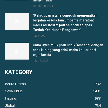
disiplin sikit
October 8, 2021
“Kehidupan istana sungguh memenatkan,
berjalan ke bilik lain umpama maraton,”
Gadis aristokrat jadi selebriti selepas
‘Dedah Kehidupan Bangsawan’
July 6, 2021
Guna Oyen milik jiran untuk ‘bincang’ dengan
anak kucing yang tidak mahu keluar dari
enjin kereta
July 11, 2021
KATEGORY
Berita Utama
1732
Gaya Hidup
1431
Inspirasi
988
Global
734