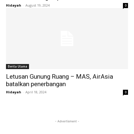
Hidayah
-
August 19, 2024
0
Berita Utama
Letusan Gunung Ruang – MAS, AirAsia
batalkan penerbangan
Hidayah
-
April 18, 2024
0
- Advertisment -