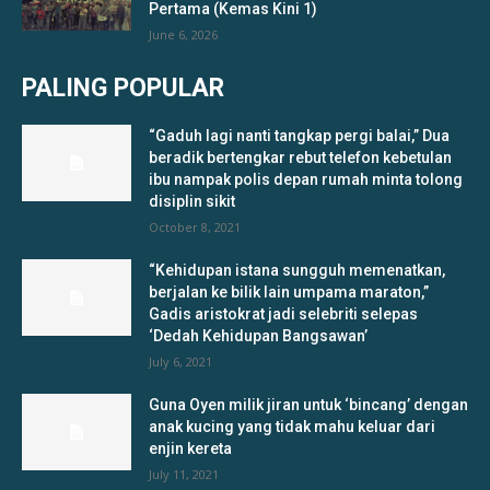
Pertama (Kemas Kini 1)
June 6, 2026
PALING POPULAR
“Gaduh lagi nanti tangkap pergi balai,” Dua
beradik bertengkar rebut telefon kebetulan
ibu nampak polis depan rumah minta tolong
disiplin sikit
October 8, 2021
“Kehidupan istana sungguh memenatkan,
berjalan ke bilik lain umpama maraton,”
Gadis aristokrat jadi selebriti selepas
‘Dedah Kehidupan Bangsawan’
July 6, 2021
Guna Oyen milik jiran untuk ‘bincang’ dengan
anak kucing yang tidak mahu keluar dari
enjin kereta
July 11, 2021