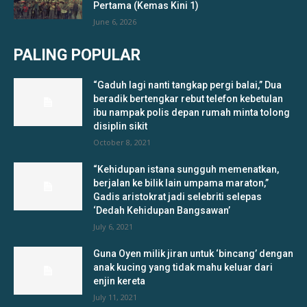
Pertama (Kemas Kini 1)
June 6, 2026
PALING POPULAR
“Gaduh lagi nanti tangkap pergi balai,” Dua
beradik bertengkar rebut telefon kebetulan
ibu nampak polis depan rumah minta tolong
disiplin sikit
October 8, 2021
“Kehidupan istana sungguh memenatkan,
berjalan ke bilik lain umpama maraton,”
Gadis aristokrat jadi selebriti selepas
‘Dedah Kehidupan Bangsawan’
July 6, 2021
Guna Oyen milik jiran untuk ‘bincang’ dengan
anak kucing yang tidak mahu keluar dari
enjin kereta
July 11, 2021