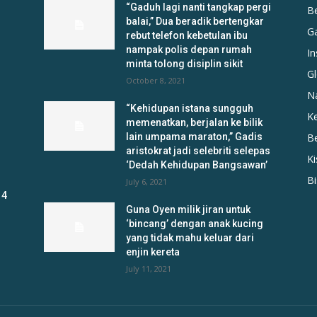
“Gaduh lagi nanti tangkap pergi
B
balai,” Dua beradik bertengkar
G
rebut telefon kebetulan ibu
nampak polis depan rumah
In
minta tolong disiplin sikit
Gl
October 8, 2021
N
“Kehidupan istana sungguh
K
memenatkan, berjalan ke bilik
lain umpama maraton,” Gadis
B
aristokrat jadi selebriti selepas
K
‘Dedah Kehidupan Bangsawan’
B
July 6, 2021
 4
Guna Oyen milik jiran untuk
‘bincang’ dengan anak kucing
yang tidak mahu keluar dari
enjin kereta
July 11, 2021