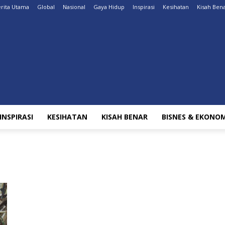
rita Utama
Global
Nasional
Gaya Hidup
Inspirasi
Kesihatan
Kisah Ben
INSPIRASI
KESIHATAN
KISAH BENAR
BISNES & EKONOM