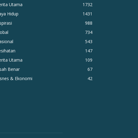
erita Utama
1732
aya Hidup
1431
spirasi
988
obal
734
asional
543
esihatan
147
erita Utama
109
isah Benar
67
isnes & Ekonomi
42