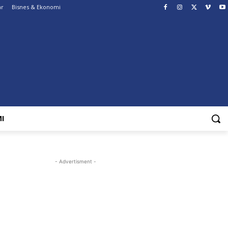
ar
Bisnes & Ekonomi
I
- Advertisment -