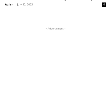
Azian
-
July 10, 2023
0
- Advertisment -