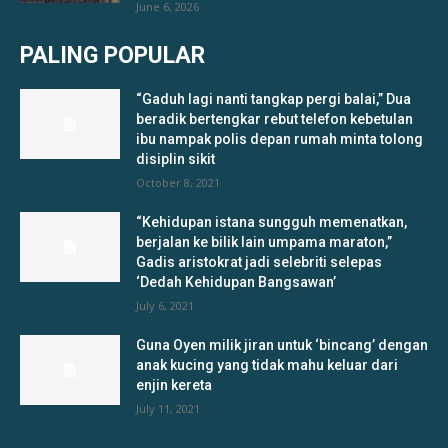
June 6, 2026
PALING POPULAR
“Gaduh lagi nanti tangkap pergi balai,” Dua
beradik bertengkar rebut telefon kebetulan
ibu nampak polis depan rumah minta tolong
disiplin sikit
October 8, 2021
“Kehidupan istana sungguh memenatkan,
berjalan ke bilik lain umpama maraton,”
Gadis aristokrat jadi selebriti selepas
‘Dedah Kehidupan Bangsawan’
July 6, 2021
Guna Oyen milik jiran untuk ‘bincang’ dengan
anak kucing yang tidak mahu keluar dari
enjin kereta
July 11, 2021