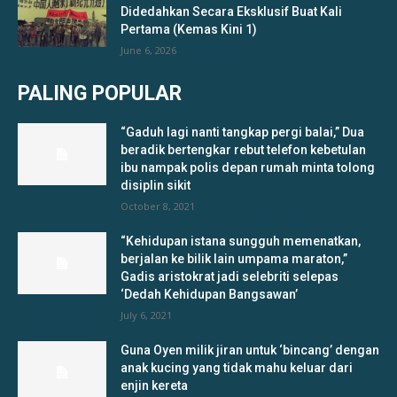
Didedahkan Secara Eksklusif Buat Kali
Pertama (Kemas Kini 1)
June 6, 2026
PALING POPULAR
“Gaduh lagi nanti tangkap pergi balai,” Dua
beradik bertengkar rebut telefon kebetulan
ibu nampak polis depan rumah minta tolong
disiplin sikit
October 8, 2021
“Kehidupan istana sungguh memenatkan,
berjalan ke bilik lain umpama maraton,”
Gadis aristokrat jadi selebriti selepas
‘Dedah Kehidupan Bangsawan’
July 6, 2021
Guna Oyen milik jiran untuk ‘bincang’ dengan
anak kucing yang tidak mahu keluar dari
enjin kereta