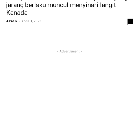
jarang berlaku muncul menyinari langit
Kanada
Azian
-
April 3, 2023
0
- Advertisment -