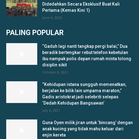
Didedahkan Secara Eksklusif Buat Kali
Pertama (Kemas Kini 1)
June 6, 2026
PALING POPULAR
“Gaduh lagi nanti tangkap pergi balai,” Dua
beradik bertengkar rebut telefon kebetulan
ibu nampak polis depan rumah minta tolong
disiplin sikit
October 8, 2021
“Kehidupan istana sungguh memenatkan,
berjalan ke bilik lain umpama maraton,”
Gadis aristokrat jadi selebriti selepas
‘Dedah Kehidupan Bangsawan’
July 6, 2021
Guna Oyen milik jiran untuk ‘bincang’ dengan
anak kucing yang tidak mahu keluar dari
enjin kereta