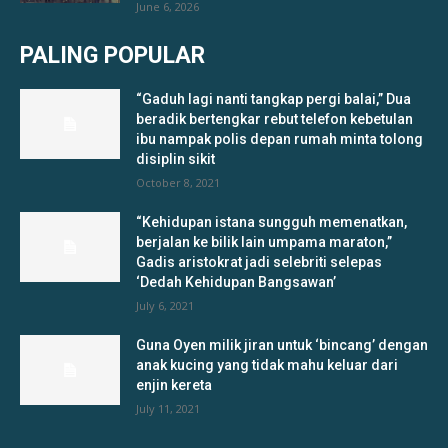
June 6, 2026
PALING POPULAR
“Gaduh lagi nanti tangkap pergi balai,” Dua
beradik bertengkar rebut telefon kebetulan
ibu nampak polis depan rumah minta tolong
disiplin sikit
October 8, 2021
“Kehidupan istana sungguh memenatkan,
berjalan ke bilik lain umpama maraton,”
Gadis aristokrat jadi selebriti selepas
‘Dedah Kehidupan Bangsawan’
July 6, 2021
Guna Oyen milik jiran untuk ‘bincang’ dengan
anak kucing yang tidak mahu keluar dari
enjin kereta
July 11, 2021