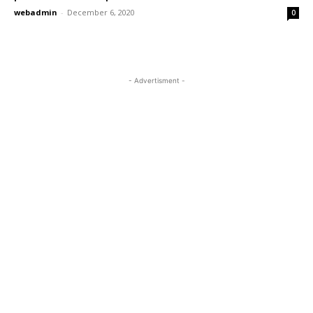
webadmin
-
December 6, 2020
0
- Advertisment -