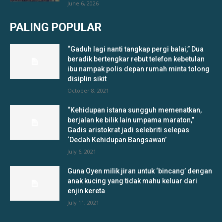
June 6, 2026
PALING POPULAR
“Gaduh lagi nanti tangkap pergi balai,” Dua
beradik bertengkar rebut telefon kebetulan
ibu nampak polis depan rumah minta tolong
disiplin sikit
October 8, 2021
“Kehidupan istana sungguh memenatkan,
berjalan ke bilik lain umpama maraton,”
Gadis aristokrat jadi selebriti selepas
‘Dedah Kehidupan Bangsawan’
July 6, 2021
Guna Oyen milik jiran untuk ‘bincang’ dengan
anak kucing yang tidak mahu keluar dari
enjin kereta
July 11, 2021