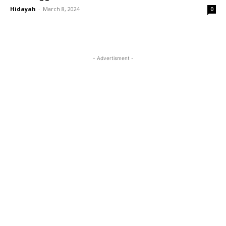
Hidayah
-
March 8, 2024
0
- Advertisment -