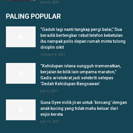
June 6, 2026
PALING POPULAR
“Gaduh lagi nanti tangkap pergi balai,” Dua
beradik bertengkar rebut telefon kebetulan
ibu nampak polis depan rumah minta tolong
disiplin sikit
October 8, 2021
“Kehidupan istana sungguh memenatkan,
berjalan ke bilik lain umpama maraton,”
Gadis aristokrat jadi selebriti selepas
‘Dedah Kehidupan Bangsawan’
July 6, 2021
Guna Oyen milik jiran untuk ‘bincang’ dengan
anak kucing yang tidak mahu keluar dari
enjin kereta
July 11, 2021