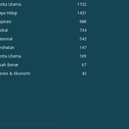
erita Utama
1732
aya Hidup
1431
spirasi
988
obal
734
asional
543
esihatan
147
erita Utama
109
isah Benar
67
isnes & Ekonomi
42