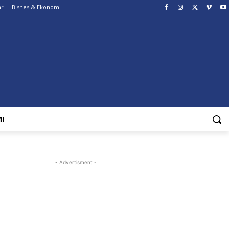
ar
Bisnes & Ekonomi
I
- Advertisment -