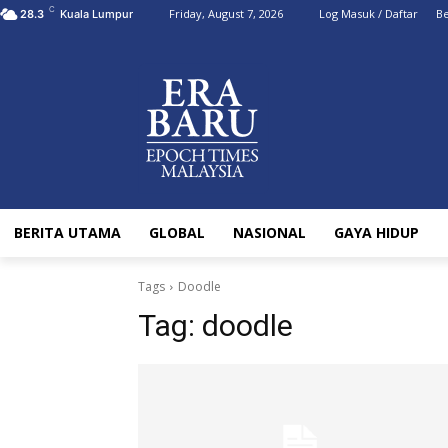
C
Friday, August 7, 2026
Log Masuk / Daftar
Be
28.3
Kuala Lumpur
BERITA UTAMA
GLOBAL
NASIONAL
GAYA HIDUP
Tags
Doodle
Tag:
doodle