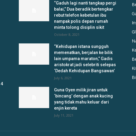
“Gaduh lagi nanti tangkap pergi
B
balai,” Dua beradik bertengkar
G
rebut telefon kebetulan ibu
nampak polis depan rumah
In
minta tolong disiplin sikit
Gl
October 8, 2021
N
“Kehidupan istana sungguh
K
memenatkan, berjalan ke bilik
lain umpama maraton,” Gadis
B
aristokrat jadi selebriti selepas
K
‘Dedah Kehidupan Bangsawan’
B
July 6, 2021
 4
Guna Oyen milik jiran untuk
‘bincang’ dengan anak kucing
yang tidak mahu keluar dari
enjin kereta
July 11, 2021