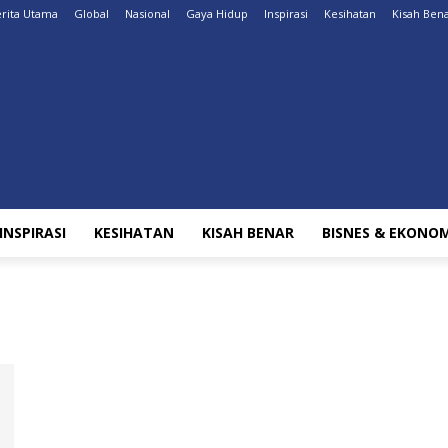
rita Utama
Global
Nasional
Gaya Hidup
Inspirasi
Kesihatan
Kisah Ben
INSPIRASI
KESIHATAN
KISAH BENAR
BISNES & EKONOM