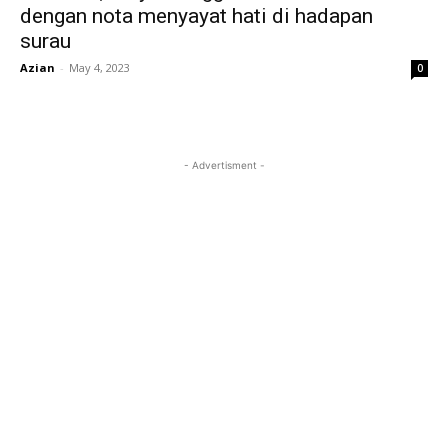
dengan nota menyayat hati di hadapan
surau
Azian
-
May 4, 2023
0
- Advertisment -