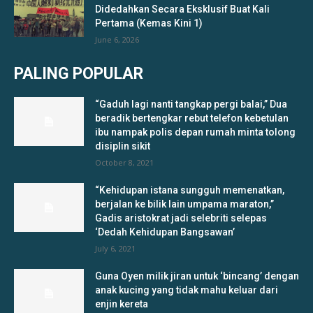
Didedahkan Secara Eksklusif Buat Kali
Pertama (Kemas Kini 1)
June 6, 2026
PALING POPULAR
“Gaduh lagi nanti tangkap pergi balai,” Dua
beradik bertengkar rebut telefon kebetulan
ibu nampak polis depan rumah minta tolong
disiplin sikit
October 8, 2021
“Kehidupan istana sungguh memenatkan,
berjalan ke bilik lain umpama maraton,”
Gadis aristokrat jadi selebriti selepas
‘Dedah Kehidupan Bangsawan’
July 6, 2021
Guna Oyen milik jiran untuk ‘bincang’ dengan
anak kucing yang tidak mahu keluar dari
enjin kereta