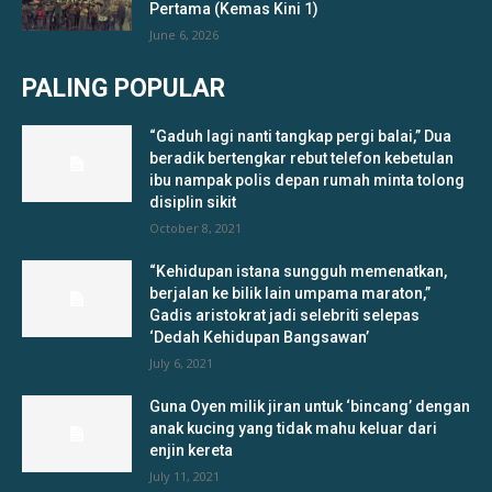
Pertama (Kemas Kini 1)
June 6, 2026
PALING POPULAR
“Gaduh lagi nanti tangkap pergi balai,” Dua
beradik bertengkar rebut telefon kebetulan
ibu nampak polis depan rumah minta tolong
disiplin sikit
October 8, 2021
“Kehidupan istana sungguh memenatkan,
berjalan ke bilik lain umpama maraton,”
Gadis aristokrat jadi selebriti selepas
‘Dedah Kehidupan Bangsawan’
July 6, 2021
Guna Oyen milik jiran untuk ‘bincang’ dengan
anak kucing yang tidak mahu keluar dari
enjin kereta
July 11, 2021