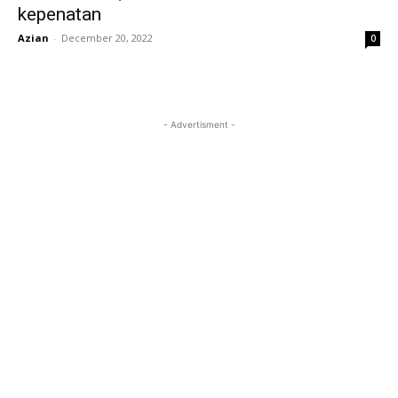
kepenatan
Azian
-
December 20, 2022
0
- Advertisment -