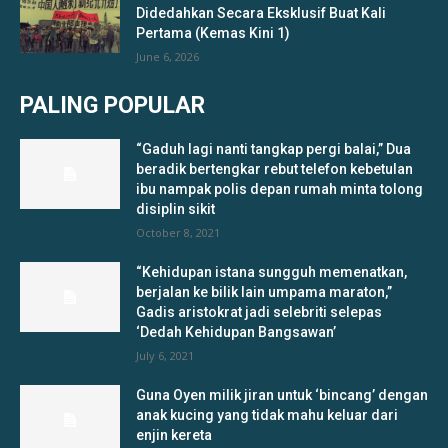
Didedahkan Secara Eksklusif Buat Kali
Pertama (Kemas Kini 1)
June 6, 2026
PALING POPULAR
“Gaduh lagi nanti tangkap pergi balai,” Dua
beradik bertengkar rebut telefon kebetulan
ibu nampak polis depan rumah minta tolong
disiplin sikit
October 8, 2021
“Kehidupan istana sungguh memenatkan,
berjalan ke bilik lain umpama maraton,”
Gadis aristokrat jadi selebriti selepas
‘Dedah Kehidupan Bangsawan’
July 6, 2021
Guna Oyen milik jiran untuk ‘bincang’ dengan
anak kucing yang tidak mahu keluar dari
enjin kereta