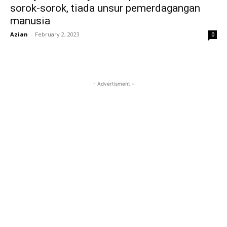
sorok-sorok, tiada unsur pemerdagangan
manusia
Azian
-
February 2, 2023
0
- Advertisment -