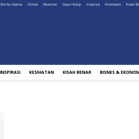
Berita Utama
Global
Nasional
Gaya Hidup
Inspirasi
Kesihatan
Kisah B
INSPIRASI
KESIHATAN
KISAH BENAR
BISNES & EKONOM