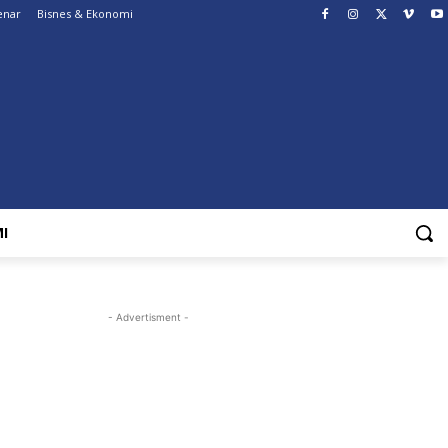
enar
Bisnes & Ekonomi
I
- Advertisment -