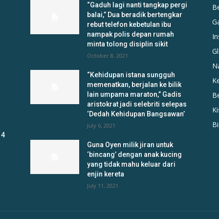
“Gaduh lagi nanti tangkap pergi
B
balai,” Dua beradik bertengkar
G
rebut telefon kebetulan ibu
nampak polis depan rumah
In
minta tolong disiplin sikit
Gl
October 8, 2021
N
“Kehidupan istana sungguh
K
memenatkan, berjalan ke bilik
lain umpama maraton,” Gadis
B
aristokrat jadi selebriti selepas
K
‘Dedah Kehidupan Bangsawan’
B
July 6, 2021
 4
Guna Oyen milik jiran untuk
‘bincang’ dengan anak kucing
yang tidak mahu keluar dari
enjin kereta
July 11, 2021