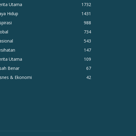
erita Utama
1732
aya Hidup
1431
spirasi
988
obal
734
asional
543
esihatan
147
erita Utama
109
isah Benar
67
isnes & Ekonomi
42