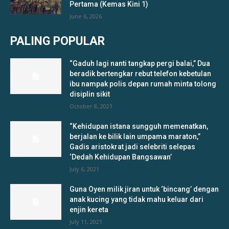
Pertama (Kemas Kini 1)
June 6, 2026
PALING POPULAR
“Gaduh lagi nanti tangkap pergi balai,” Dua
beradik bertengkar rebut telefon kebetulan
ibu nampak polis depan rumah minta tolong
disiplin sikit
October 8, 2021
“Kehidupan istana sungguh memenatkan,
berjalan ke bilik lain umpama maraton,”
Gadis aristokrat jadi selebriti selepas
‘Dedah Kehidupan Bangsawan’
July 6, 2021
Guna Oyen milik jiran untuk ‘bincang’ dengan
anak kucing yang tidak mahu keluar dari
enjin kereta
July 11, 2021