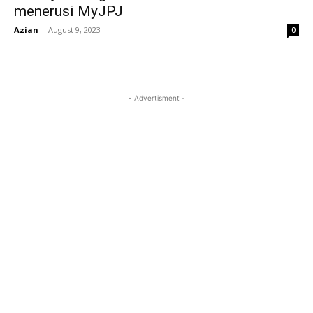
menerusi MyJPJ
Azian
-
August 9, 2023
0
- Advertisment -