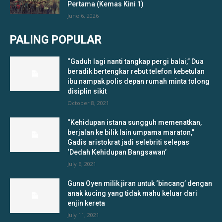
Pertama (Kemas Kini 1)
June 6, 2026
PALING POPULAR
“Gaduh lagi nanti tangkap pergi balai,” Dua
beradik bertengkar rebut telefon kebetulan
ibu nampak polis depan rumah minta tolong
disiplin sikit
October 8, 2021
“Kehidupan istana sungguh memenatkan,
berjalan ke bilik lain umpama maraton,”
Gadis aristokrat jadi selebriti selepas
‘Dedah Kehidupan Bangsawan’
July 6, 2021
Guna Oyen milik jiran untuk ‘bincang’ dengan
anak kucing yang tidak mahu keluar dari
enjin kereta
July 11, 2021