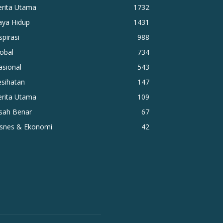
erita Utama
1732
aya Hidup
1431
spirasi
988
obal
734
asional
543
esihatan
147
erita Utama
109
isah Benar
67
isnes & Ekonomi
42