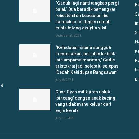
“Gaduh lagi nanti tangkap pergi
B
balai,” Dua beradik bertengkar
G
rebut telefon kebetulan ibu
nampak polis depan rumah
In
minta tolong disiplin sikit
Gl
October 8, 2021
N
“Kehidupan istana sungguh
K
memenatkan, berjalan ke bilik
lain umpama maraton,” Gadis
B
aristokrat jadi selebriti selepas
K
‘Dedah Kehidupan Bangsawan’
B
July 6, 2021
 4
Guna Oyen milik jiran untuk
‘bincang’ dengan anak kucing
yang tidak mahu keluar dari
enjin kereta
July 11, 2021