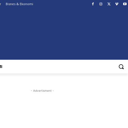
r
Bisnes & Ekonomi
I
- Advertisment -