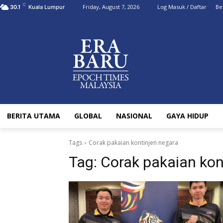
C
Friday, August 7, 2026
Log Masuk / Daftar
Be
30.1
Kuala Lumpur
BERITA UTAMA
GLOBAL
NASIONAL
GAYA HIDUP
Tags
Corak pakaian kontinjen negara
Tag:
Corak pakaian kon