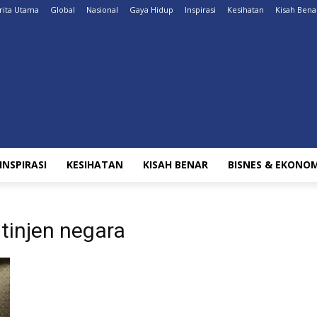
rita Utama
Global
Nasional
Gaya Hidup
Inspirasi
Kesihatan
Kisah Bena
INSPIRASI
KESIHATAN
KISAH BENAR
BISNES & EKONOM
tinjen negara