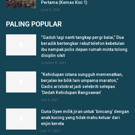
Pertama (Kemas Kini 1)
June 6, 2026
PALING POPULAR
“Gaduh lagi nanti tangkap pergi balai,” Dua
beradik bertengkar rebut telefon kebetulan
ibu nampak polis depan rumah minta tolong
disiplin sikit
October 8, 2021
“Kehidupan istana sungguh memenatkan,
berjalan ke bilik lain umpama maraton,”
Gadis aristokrat jadi selebriti selepas
‘Dedah Kehidupan Bangsawan’
July 6, 2021
Guna Oyen milik jiran untuk ‘bincang’ dengan
anak kucing yang tidak mahu keluar dari
enjin kereta
July 11, 2021