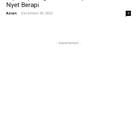
Nyet Berapi
Azian
-
December 30, 2023
0
- Advertisment -