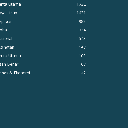
erita Utama
1732
aya Hidup
1431
spirasi
988
obal
734
asional
543
esihatan
147
erita Utama
109
isah Benar
67
isnes & Ekonomi
42