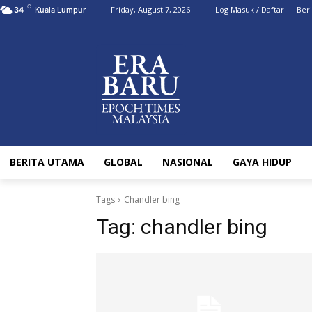
C
Friday, August 7, 2026
Log Masuk / Daftar
Ber
34
Kuala Lumpur
BERITA UTAMA
GLOBAL
NASIONAL
GAYA HIDUP
Tags
Chandler bing
Tag:
chandler bing