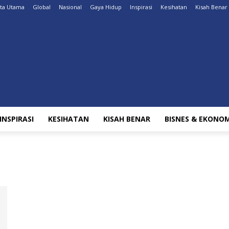
ita Utama
Global
Nasional
Gaya Hidup
Inspirasi
Kesihatan
Kisah Benar
INSPIRASI
KESIHATAN
KISAH BENAR
BISNES & EKONOM