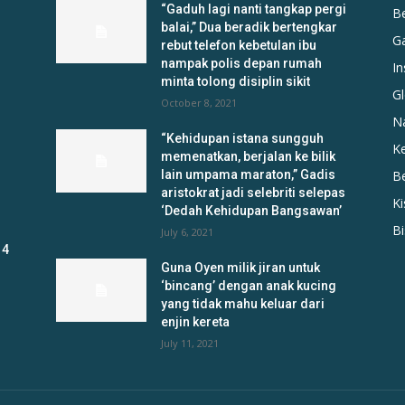
“Gaduh lagi nanti tangkap pergi
B
balai,” Dua beradik bertengkar
G
rebut telefon kebetulan ibu
nampak polis depan rumah
In
minta tolong disiplin sikit
Gl
October 8, 2021
N
“Kehidupan istana sungguh
K
memenatkan, berjalan ke bilik
lain umpama maraton,” Gadis
B
aristokrat jadi selebriti selepas
K
‘Dedah Kehidupan Bangsawan’
B
July 6, 2021
 4
Guna Oyen milik jiran untuk
‘bincang’ dengan anak kucing
yang tidak mahu keluar dari
enjin kereta
July 11, 2021