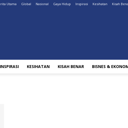
rita Utama
Global
Nasional
Gaya Hidup
Inspirasi
Kesihatan
Kisah Ben
INSPIRASI
KESIHATAN
KISAH BENAR
BISNES & EKONOM