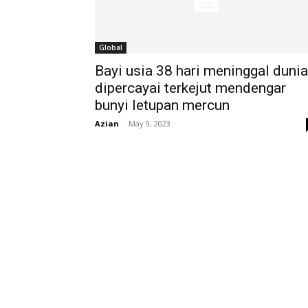
Global
Bayi usia 38 hari meninggal dunia
dipercayai terkejut mendengar
bunyi letupan mercun
Azian
-
May 9, 2023