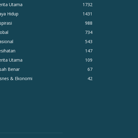
erita Utama
1732
aya Hidup
1431
spirasi
988
obal
734
asional
543
esihatan
147
erita Utama
109
isah Benar
67
isnes & Ekonomi
42