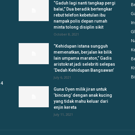
“Gaduh lagi nanti tangkap pergi
B
balai,” Dua beradik bertengkar
G
rebut telefon kebetulan ibu
nampak polis depan rumah
In
minta tolong disiplin sikit
Gl
October 8, 2021
N
“Kehidupan istana sungguh
K
memenatkan, berjalan ke bilik
lain umpama maraton,” Gadis
B
aristokrat jadi selebriti selepas
K
‘Dedah Kehidupan Bangsawan’
B
July 6, 2021
 4
Guna Oyen milik jiran untuk
‘bincang’ dengan anak kucing
yang tidak mahu keluar dari
enjin kereta
July 11, 2021