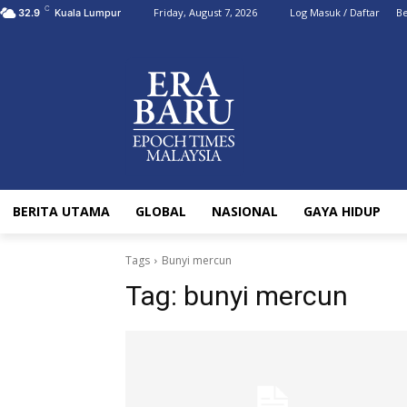
C
Friday, August 7, 2026
Log Masuk / Daftar
Be
32.9
Kuala Lumpur
BERITA UTAMA
GLOBAL
NASIONAL
GAYA HIDUP
Tags
Bunyi mercun
Tag:
bunyi mercun