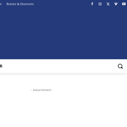
ar
Bisnes & Ekonomi
I
- Advertisment -