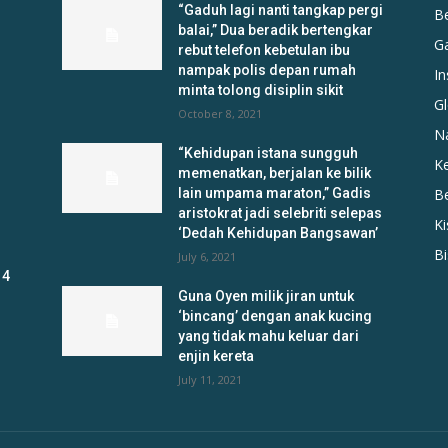
“Gaduh lagi nanti tangkap pergi
B
balai,” Dua beradik bertengkar
G
rebut telefon kebetulan ibu
nampak polis depan rumah
In
minta tolong disiplin sikit
Gl
October 8, 2021
N
“Kehidupan istana sungguh
K
memenatkan, berjalan ke bilik
lain umpama maraton,” Gadis
B
aristokrat jadi selebriti selepas
K
‘Dedah Kehidupan Bangsawan’
B
July 6, 2021
 4
Guna Oyen milik jiran untuk
‘bincang’ dengan anak kucing
yang tidak mahu keluar dari
enjin kereta
July 11, 2021