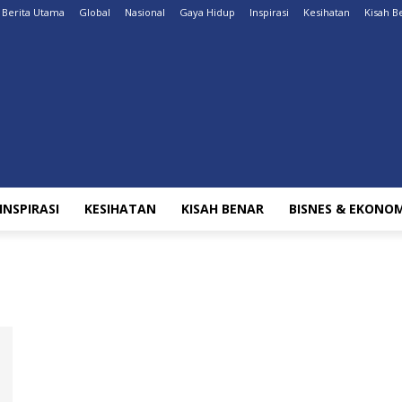
Berita Utama
Global
Nasional
Gaya Hidup
Inspirasi
Kesihatan
Kisah B
INSPIRASI
KESIHATAN
KISAH BENAR
BISNES & EKONOM
s