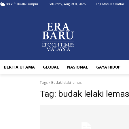
C
Saturday, August 8, 2026
Log Masuk / Daftar
33.2
Kuala Lumpur
BERITA UTAMA
GLOBAL
NASIONAL
GAYA HIDUP
Tags
Budak lelaki lemas
Tag:
budak lelaki lema