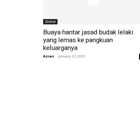
Global
Buaya hantar jasad budak lelaki
yang lemas ke pangkuan
keluarganya
Azian
-
January 27, 2023