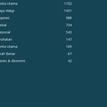
erita Utama
1732
aya Hidup
1431
spirasi
988
obal
734
asional
543
esihatan
147
erita Utama
109
isah Benar
67
isnes & Ekonomi
42