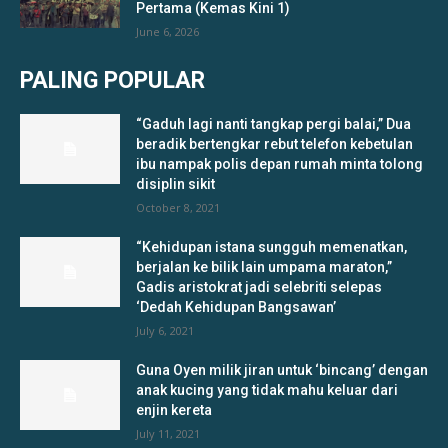
Pertama (Kemas Kini 1)
June 6, 2026
PALING POPULAR
“Gaduh lagi nanti tangkap pergi balai,” Dua
beradik bertengkar rebut telefon kebetulan
ibu nampak polis depan rumah minta tolong
disiplin sikit
October 8, 2021
“Kehidupan istana sungguh memenatkan,
berjalan ke bilik lain umpama maraton,”
Gadis aristokrat jadi selebriti selepas
‘Dedah Kehidupan Bangsawan’
July 6, 2021
Guna Oyen milik jiran untuk ‘bincang’ dengan
anak kucing yang tidak mahu keluar dari
enjin kereta
July 11, 2021