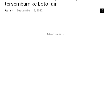
tersembam ke botol air
Azian
-
September 13, 2022
0
- Advertisment -