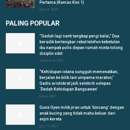
Pertama (Kemas Kini 1)
June 6, 2026
PALING POPULAR
“Gaduh lagi nanti tangkap pergi balai,” Dua
beradik bertengkar rebut telefon kebetulan
ibu nampak polis depan rumah minta tolong
disiplin sikit
October 8, 2021
“Kehidupan istana sungguh memenatkan,
berjalan ke bilik lain umpama maraton,”
Gadis aristokrat jadi selebriti selepas
‘Dedah Kehidupan Bangsawan’
July 6, 2021
Guna Oyen milik jiran untuk ‘bincang’ dengan
anak kucing yang tidak mahu keluar dari
enjin kereta
July 11, 2021