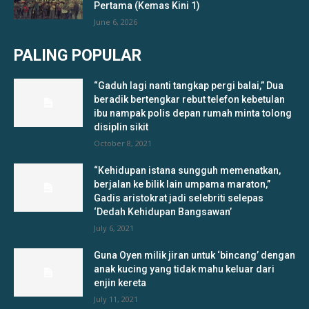
Pertama (Kemas Kini 1)
June 6, 2026
PALING POPULAR
“Gaduh lagi nanti tangkap pergi balai,” Dua
beradik bertengkar rebut telefon kebetulan
ibu nampak polis depan rumah minta tolong
disiplin sikit
October 8, 2021
“Kehidupan istana sungguh memenatkan,
berjalan ke bilik lain umpama maraton,”
Gadis aristokrat jadi selebriti selepas
‘Dedah Kehidupan Bangsawan’
July 6, 2021
Guna Oyen milik jiran untuk ‘bincang’ dengan
anak kucing yang tidak mahu keluar dari
enjin kereta
July 11, 2021