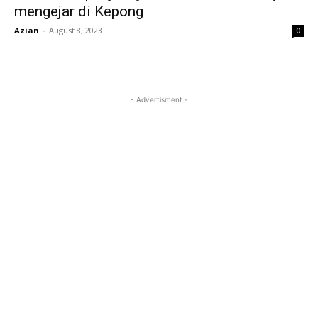
mengejar di Kepong
Azian
-
August 8, 2023
0
- Advertisment -